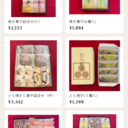
焼き菓子詰合せ(小）
焼き菓子(6個入）
¥2,133
¥1,884
どら焼きと最中詰合せ（中）
どら焼き(５個入）
¥3,342
¥1,388