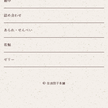
最中
詰め合わせ
あられ・せんべい
若鮎
ゼリー
© 住吉団子本舗