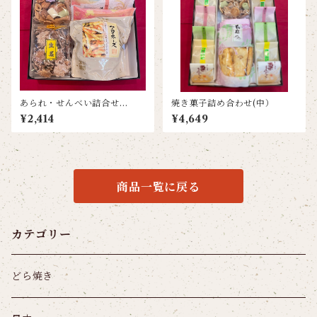
あられ・せんべい詰合せ
焼き菓子詰め合わせ(中）
（大）
¥2,414
¥4,649
商品一覧に戻る
カテゴリー
どら焼き