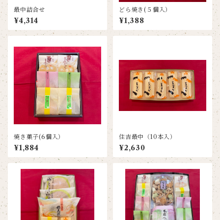
最中詰合せ
どら焼き(５個入）
¥4,314
¥1,388
焼き菓子(6個入）
住吉最中（10本入）
¥1,884
¥2,630