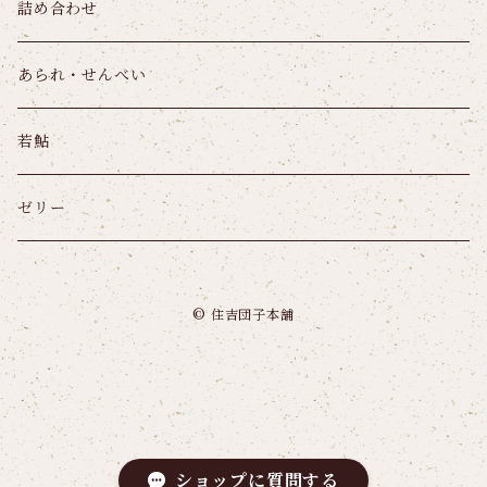
詰め合わせ
あられ・せんべい
若鮎
ゼリー
© 住吉団子本舗
ショップに質問する