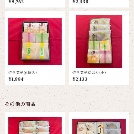
¥5,762
¥2,338
焼き菓子(6個入）
焼き菓子詰合せ(小）
¥1,884
¥2,133
その他の商品