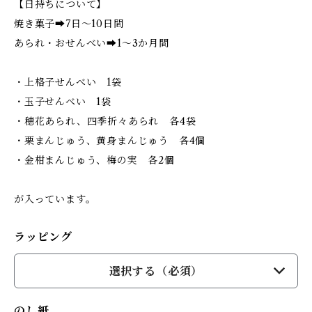
【日持ちについて】
焼き菓子➡7日～10日間
あられ・おせんべい➡1～3か月間
・上格子せんべい 1袋
・玉子せんべい 1袋
・穂花あられ、四季折々あられ 各4袋
・栗まんじゅう、黄身まんじゅう 各4個
・金柑まんじゅう、梅の実 各2個
が入っています。
ラッピング
選択する（必須）
のし紙