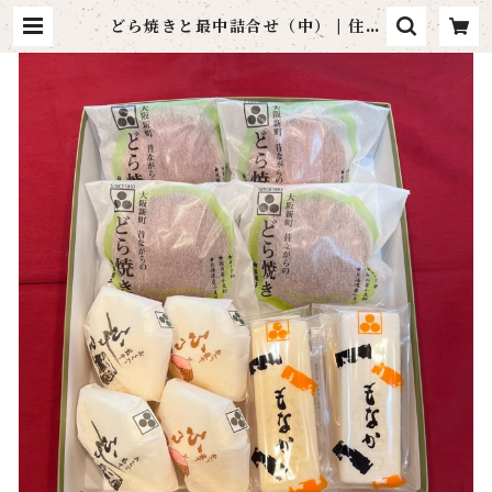
どら焼きと最中詰合せ（中） | 住吉
団子本舗