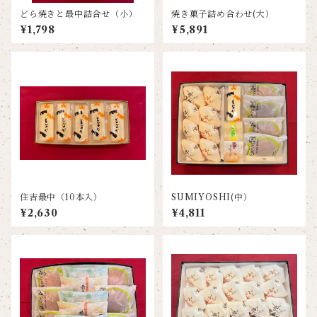
どら焼きと最中詰合せ（小）
焼き菓子詰め合わせ(大）
¥1,798
¥5,891
住吉最中（10本入）
SUMIYOSHI(中）
¥2,630
¥4,811