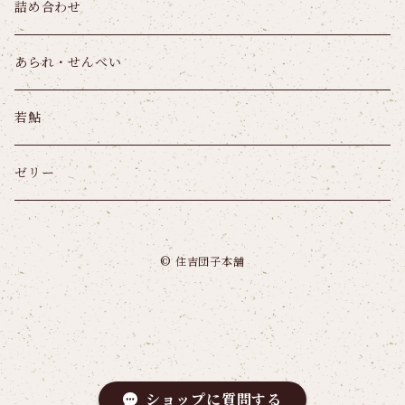
詰め合わせ
あられ・せんべい
若鮎
ゼリー
© 住吉団子本舗
ショップに質問する