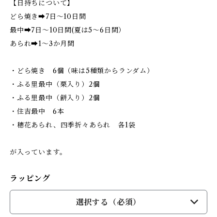
【日持ちについて】
どら焼き➡7日～10日間
最中➡7日～10日間(夏は5～6日間）
あられ➡1～3か月間
・どら焼き 6個（味は5種類からランダム）
・ふる里最中（栗入り）2個
・ふる里最中（餅入り）2個
・住吉最中 6本
・穂花あられ、四季折々あられ 各1袋
が入っています。
ラッピング
選択する（必須）